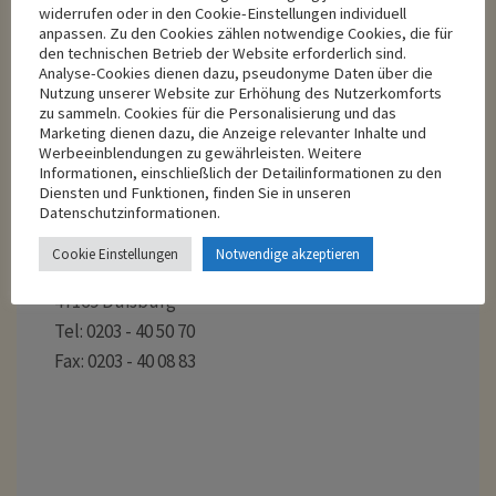
widerrufen oder in den Cookie-Einstellungen individuell
13:00 - 13:30 Uhr
anpassen. Zu den Cookies zählen notwendige Cookies, die für
den technischen Betrieb der Website erforderlich sind.
Weitere Termine nach Vereinbarung
Analyse-Cookies dienen dazu, pseudonyme Daten über die
Nutzung unserer Website zur Erhöhung des Nutzerkomforts
zu sammeln. Cookies für die Personalisierung und das
Marketing dienen dazu, die Anzeige relevanter Inhalte und
Werbeeinblendungen zu gewährleisten. Weitere
Informationen, einschließlich der Detailinformationen zu den
Diensten und Funktionen, finden Sie in unseren
Praxis am Jubiläumshain
Datenschutzinformationen.
Am Jubiläumshain
Cookie Einstellungen
Notwendige akzeptieren
Holsteiner Str. 11
47169 Duisburg
Tel: 0203 - 40 50 70
Fax: 0203 - 40 08 83