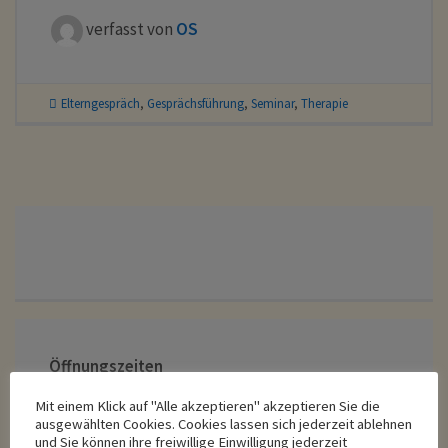
verfasst von
OS
Elterngespräch
,
Gesprächsführung
,
Seminar
,
Therapie
Öffnungszeiten
Mo bis Fr:
Mit einem Klick auf "Alle akzeptieren" akzeptieren Sie die
08:00 - 18:00 Uhr
ausgewählten Cookies. Cookies lassen sich jederzeit ablehnen
und Sie können ihre freiwillige Einwilligung jederzeit
Mittagspause: